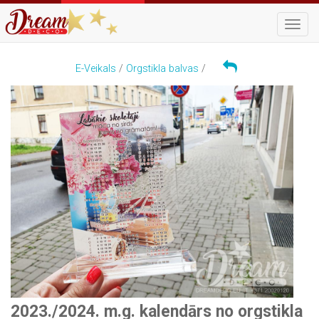
Navigā
E-Veikals
/
Orgstikla balvas
/
2023./2024. m.g. kalendārs no orgstikla