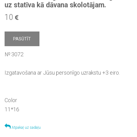
uz statīva kā dāvana skolotājam.
10
PASŪTĪT
№ 3072
Izgatavošana ar Jūsu personīgo uzrakstu +3 eiro.
Color
11*16
Atpakaļ uz sadaļu