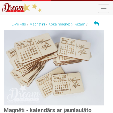
Navigā
E-Veikals
/
Magnetiņi
/
Koka magnetiņi kāzām
/
Magnēti - kalendārs ar jaunlaulāto