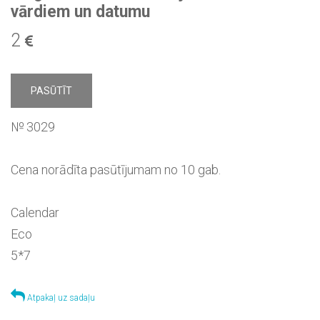
vārdiem un datumu
2
PASŪTĪT
№ 3029
Cena norādīta pasūtījumam no 10 gab.
Calendar
Eco
5*7
Atpakaļ uz sadaļu